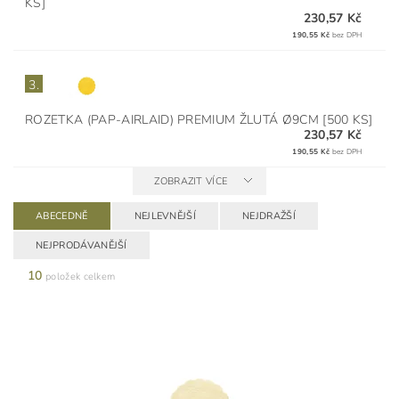
KS]
230,57 Kč
190,55 Kč
bez DPH
3.
ROZETKA (PAP-AIRLAID) PREMIUM ŽLUTÁ Ø9CM [500 KS]
230,57 Kč
190,55 Kč
bez DPH
ZOBRAZIT VÍCE
ABECEDNĚ
NEJLEVNĚJŠÍ
NEJDRAŽŠÍ
NEJPRODÁVANĚJŠÍ
10
položek celkem