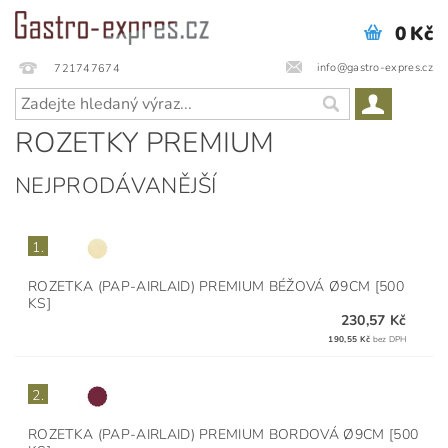
0 Kč
info@gastro-expres.cz
721747674
ROZETKY PREMIUM
NEJPRODÁVANĚJŠÍ
1.
ROZETKA (PAP-AIRLAID) PREMIUM BÉŽOVÁ Ø9CM [500
KS]
230,57 Kč
190,55 Kč
bez DPH
2.
ROZETKA (PAP-AIRLAID) PREMIUM BORDOVÁ Ø9CM [500