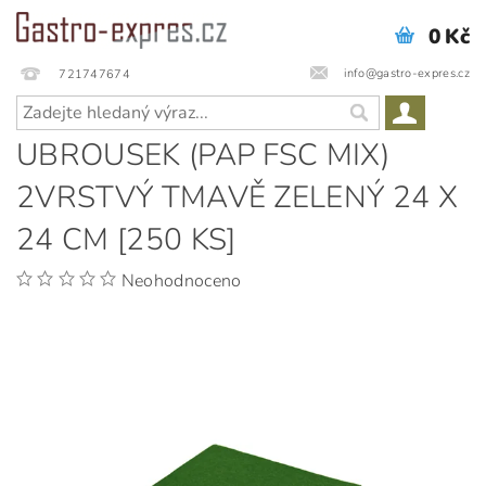
0 Kč
info@gastro-expres.cz
721747674
UBROUSEK (PAP FSC MIX)
2VRSTVÝ TMAVĚ ZELENÝ 24 X
24 CM [250 KS]
Neohodnoceno