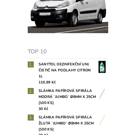
TOP 10
SANYTOL DEZINFEKČNÍ UNI.
ČISTIČ NA PODLAHY CITRON
1L
110,99 Kč
SLÁMKA PAPÍROVÁ SPIRÁLA
MODRÁ `JUMBO` Ø8MM X 25CM
[100 KS]
30 Kč
SLÁMKA PAPÍROVÁ SPIRÁLA
ŽLUTÁ `JUMBO` Ø8MM X 25CM
[100 KS]