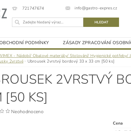
info@gastro-expres.cz
721747674
OBCHODNÍ PODMÍNKY
ZÁSADY ZPRACOVÁNÍ OSOBNÍ
WIMEX - Nádobí/ Obalové materiály/ Stolování/ Hygienické potřeby/ 
usky 2vrstvé
Ubrousek 2vrstvý bordový 33 x 33 cm [50 ks]
ROUSEK 2VRSTVÝ BO
 [50 KS]
Neohodnoceno
Cena