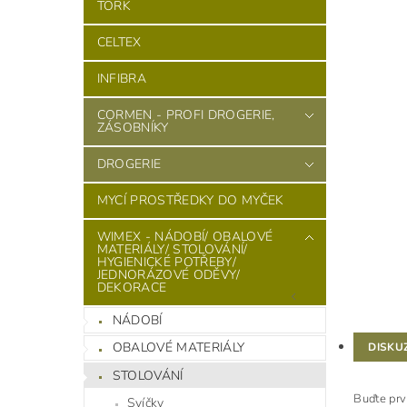
TORK
CELTEX
INFIBRA
CORMEN - PROFI DROGERIE,
ZÁSOBNÍKY
DROGERIE
MYCÍ PROSTŘEDKY DO MYČEK
WIMEX - NÁDOBÍ/ OBALOVÉ
MATERIÁLY/ STOLOVÁNÍ/
HYGIENICKÉ POTŘEBY/
JEDNORÁZOVÉ ODĚVY/
DEKORACE
NÁDOBÍ
OBALOVÉ MATERIÁLY
DISKU
STOLOVÁNÍ
Buďte prv
Svíčky