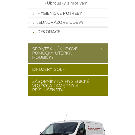
Ubrousky s motivem
HYGIENICKÉ POTŘEBY
JEDNORÁZOVÉ ODĚVY
DEKORACE
SPONTEX - ÚKLIDOVÉ
POMŮCKY, UTĚRKY,
HOUBIČKY
DIFUZÉRY GOLF
ZÁSOBNÍKY NA HYGIENICKÉ
VLOŽKY A TAMPONY A
PŘÍSLUŠENSTVÍ