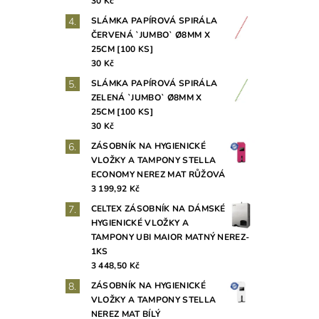
30 Kč
SLÁMKA PAPÍROVÁ SPIRÁLA
ČERVENÁ `JUMBO` Ø8MM X
25CM [100 KS]
30 Kč
SLÁMKA PAPÍROVÁ SPIRÁLA
ZELENÁ `JUMBO` Ø8MM X
25CM [100 KS]
30 Kč
ZÁSOBNÍK NA HYGIENICKÉ
VLOŽKY A TAMPONY STELLA
ECONOMY NEREZ MAT RŮŽOVÁ
3 199,92 Kč
CELTEX ZÁSOBNÍK NA DÁMSKÉ
HYGIENICKÉ VLOŽKY A
TAMPONY UBI MAIOR MATNÝ NEREZ-
1KS
3 448,50 Kč
ZÁSOBNÍK NA HYGIENICKÉ
VLOŽKY A TAMPONY STELLA
NEREZ MAT BÍLÝ