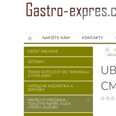
NAPIŠTE NÁM
KONTAKTY
SÁČKY VAKUOVÉ
Ubro
ÚČTENKY
UB
TERMO KOTOUČKY DO TERMINÁLU
A POKLADNY
CM
HOTELOVÁ KOSMETIKA A
DOPLŇKY
PAPÍROVÝ PROGRAM -
TOALETNÍ PAPÍRY, KUCH.
UTĚRKY, RUČNÍKY