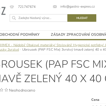
info@gastro-expres.cz
721747674
OBCHODNÍ PODMÍNKY
ZÁSADY ZPRACOVÁNÍ OSOBNÍ
WIMEX - Nádobí/ Obalové materiály/ Stolování/ Hygienické potřeby/ 
usky 3vrstvé
Ubrousek (PAP FSC Mix) 3vrstvý tmavě zelený 40 x 40
ROUSEK (PAP FSC MI
AVĚ ZELENÝ 40 X 40 
Neohodnoceno
Cena