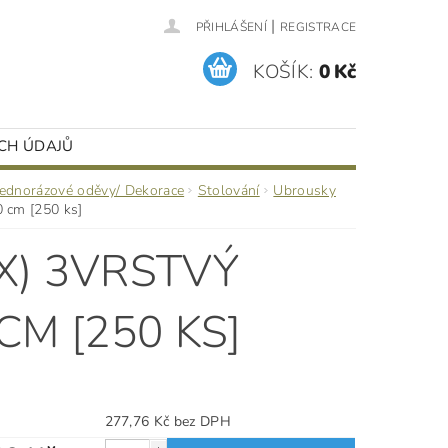
|
PŘIHLÁŠENÍ
REGISTRACE
KOŠÍK:
0 Kč
CH ÚDAJŮ
Jednorázové oděvy/ Dekorace
Stolování
Ubrousky
 cm [250 ks]
X) 3VRSTVÝ
CM [250 KS]
277,76 Kč bez DPH