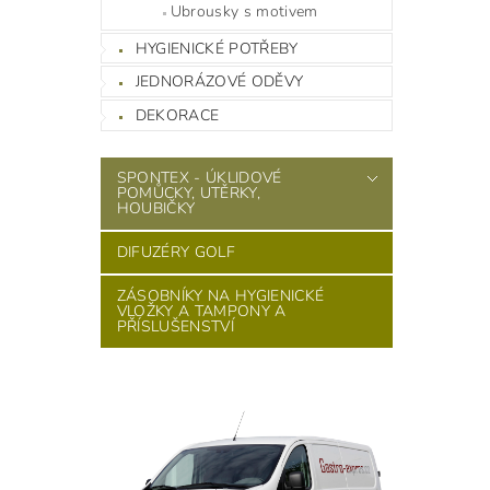
Ubrousky s motivem
HYGIENICKÉ POTŘEBY
JEDNORÁZOVÉ ODĚVY
DEKORACE
SPONTEX - ÚKLIDOVÉ
POMŮCKY, UTĚRKY,
HOUBIČKY
DIFUZÉRY GOLF
ZÁSOBNÍKY NA HYGIENICKÉ
VLOŽKY A TAMPONY A
PŘÍSLUŠENSTVÍ