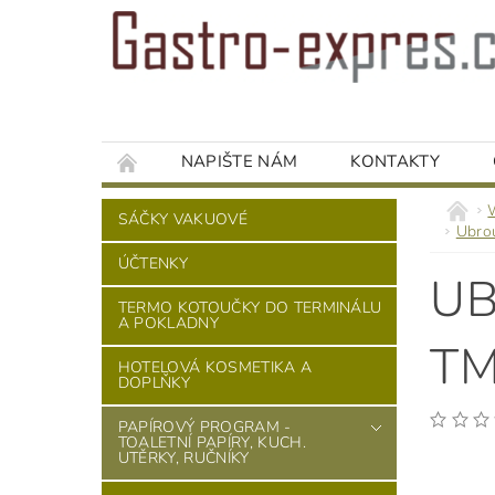
NAPIŠTE NÁM
KONTAKTY
SÁČKY VAKUOVÉ
Ubro
ÚČTENKY
UB
TERMO KOTOUČKY DO TERMINÁLU
A POKLADNY
TM
HOTELOVÁ KOSMETIKA A
DOPLŇKY
PAPÍROVÝ PROGRAM -
TOALETNÍ PAPÍRY, KUCH.
UTĚRKY, RUČNÍKY