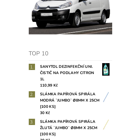
TOP 10
SANYTOL DEZINFEKČNÍ UNI.
ČISTIČ NA PODLAHY CITRON
1L
110,99 Kč
SLÁMKA PAPÍROVÁ SPIRÁLA
MODRÁ `JUMBO` Ø8MM X 25CM
[100 KS]
30 Kč
SLÁMKA PAPÍROVÁ SPIRÁLA
ŽLUTÁ `JUMBO` Ø8MM X 25CM
[100 KS]