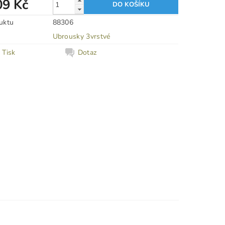
09 Kč
uktu
88306
Ubrousky 3vrstvé
Tisk
Dotaz