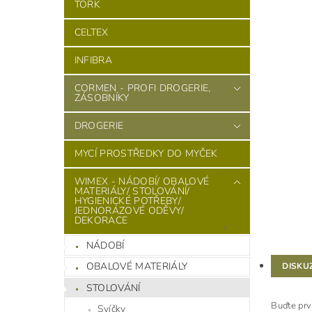
TORK
CELTEX
INFIBRA
CORMEN - PROFI DROGERIE,
ZÁSOBNÍKY
DROGERIE
MYCÍ PROSTŘEDKY DO MYČEK
WIMEX - NÁDOBÍ/ OBALOVÉ
MATERIÁLY/ STOLOVÁNÍ/
HYGIENICKÉ POTŘEBY/
JEDNORÁZOVÉ ODĚVY/
DEKORACE
NÁDOBÍ
OBALOVÉ MATERIÁLY
DISKU
STOLOVÁNÍ
Buďte prv
Svíčky