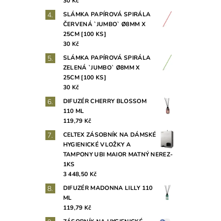
30 Kč
SLÁMKA PAPÍROVÁ SPIRÁLA
ČERVENÁ `JUMBO` Ø8MM X
25CM [100 KS]
30 Kč
SLÁMKA PAPÍROVÁ SPIRÁLA
ZELENÁ `JUMBO` Ø8MM X
25CM [100 KS]
30 Kč
DIFUZÉR CHERRY BLOSSOM
110 ML
119,79 Kč
CELTEX ZÁSOBNÍK NA DÁMSKÉ
HYGIENICKÉ VLOŽKY A
TAMPONY UBI MAIOR MATNÝ NEREZ-
1KS
3 448,50 Kč
DIFUZÉR MADONNA LILLY 110
ML
119,79 Kč