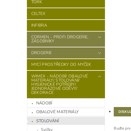
TORK
CELTEX
INFIBRA
CORMEN - PROFI DROGERIE,
ZÁSOBNÍKY
DROGERIE
MYCÍ PROSTŘEDKY DO MYČEK
WIMEX - NÁDOBÍ/ OBALOVÉ
MATERIÁLY/ STOLOVÁNÍ/
HYGIENICKÉ POTŘEBY/
JEDNORÁZOVÉ ODĚVY/
DEKORACE
NÁDOBÍ
OBALOVÉ MATERIÁLY
DISKU
STOLOVÁNÍ
Buďte prv
Svíčky