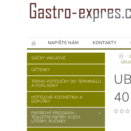
NAPIŠTE NÁM
KONTAKTY
SÁČKY VAKUOVÉ
Ubro
ÚČTENKY
UB
TERMO KOTOUČKY DO TERMINÁLU
A POKLADNY
40
HOTELOVÁ KOSMETIKA A
DOPLŇKY
PAPÍROVÝ PROGRAM -
TOALETNÍ PAPÍRY, KUCH.
UTĚRKY, RUČNÍKY