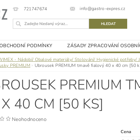
info@gastro-expres.cz
721747674
OBCHODNÍ PODMÍNKY
ZÁSADY ZPRACOVÁNÍ OSOBNÍ
WIMEX - Nádobí/ Obalové materiály/ Stolování/ Hygienické potřeby/ 
usky PREMIUM
Ubrousek PREMIUM tmavě fialový 40 x 40 cm [50 k
ROUSEK PREMIUM T
 X 40 CM [50 KS]
Neohodnoceno
Cena