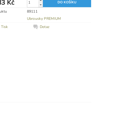
83 Kč
uktu
89111
Ubrousky PREMIUM
Tisk
Dotaz