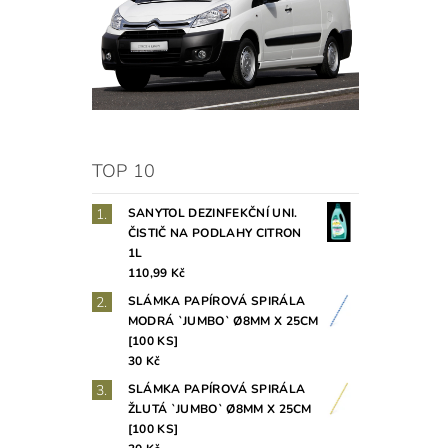
TOP 10
SANYTOL DEZINFEKČNÍ UNI.
ČISTIČ NA PODLAHY CITRON
1L
110,99 Kč
SLÁMKA PAPÍROVÁ SPIRÁLA
MODRÁ `JUMBO` Ø8MM X 25CM
[100 KS]
30 Kč
SLÁMKA PAPÍROVÁ SPIRÁLA
ŽLUTÁ `JUMBO` Ø8MM X 25CM
[100 KS]