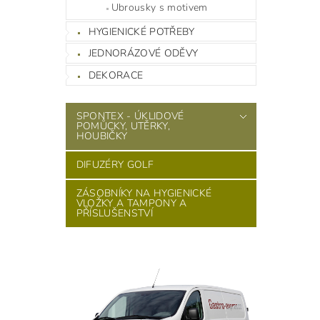
Ubrousky s motivem
HYGIENICKÉ POTŘEBY
JEDNORÁZOVÉ ODĚVY
DEKORACE
SPONTEX - ÚKLIDOVÉ
POMŮCKY, UTĚRKY,
HOUBIČKY
DIFUZÉRY GOLF
ZÁSOBNÍKY NA HYGIENICKÉ
VLOŽKY A TAMPONY A
PŘÍSLUŠENSTVÍ