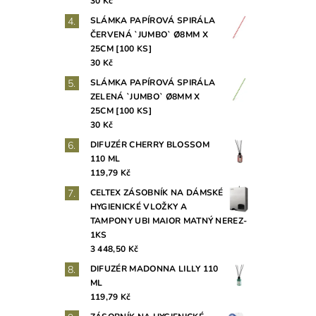
30 Kč
SLÁMKA PAPÍROVÁ SPIRÁLA
ČERVENÁ `JUMBO` Ø8MM X
25CM [100 KS]
30 Kč
SLÁMKA PAPÍROVÁ SPIRÁLA
ZELENÁ `JUMBO` Ø8MM X
25CM [100 KS]
30 Kč
DIFUZÉR CHERRY BLOSSOM
110 ML
119,79 Kč
CELTEX ZÁSOBNÍK NA DÁMSKÉ
HYGIENICKÉ VLOŽKY A
TAMPONY UBI MAIOR MATNÝ NEREZ-
1KS
3 448,50 Kč
DIFUZÉR MADONNA LILLY 110
ML
119,79 Kč